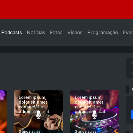
Podcasts
Notícias
Fotos
Vídeos
Programação
Eve
Lorem ipsum,
Lorem ipsum,
dolor sit amet
dolor sit amet
consectetur
consectetur
adipisicing elit.
adipisicing elit.
3 anos atrás
3 anos atrás