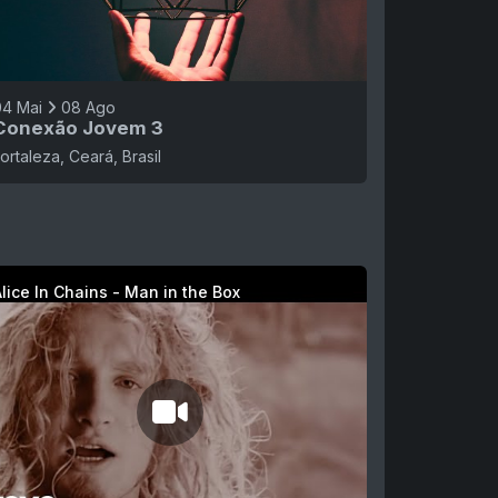
04 Mai
08 Ago
Conexão Jovem 3
ortaleza, Ceará, Brasil
lice In Chains - Man in the Box