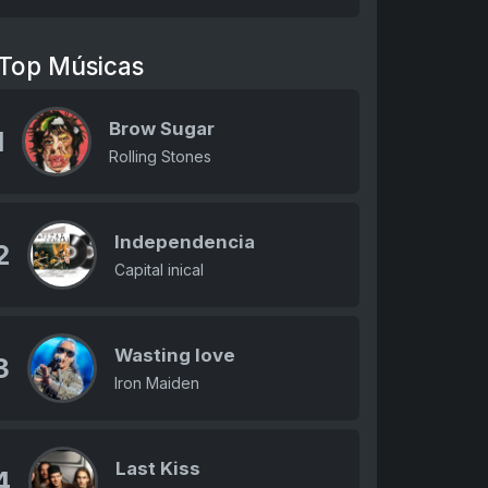
Top Músicas
Brow Sugar
1
Rolling Stones
Independencia
2
Capital inical
Wasting love
3
Iron Maiden
Last Kiss
4