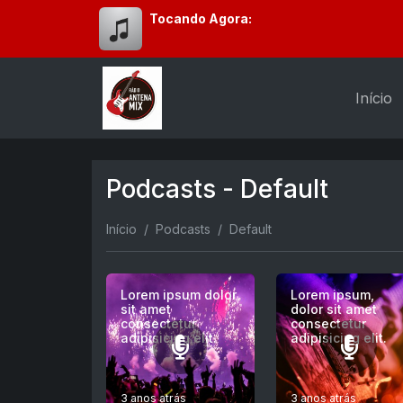
Tocando Agora:
Início
Podcasts - Default
Início
Podcasts
Default
Lorem ipsum dolor
Lorem ipsum,
sit amet
dolor sit amet
consectetur
consectetur
adipisicing elit.
adipisicing elit.
3 anos atrás
3 anos atrás